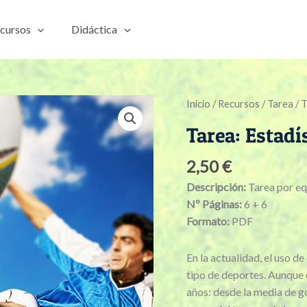
cursos
Didáctica
Tarea:
Inicio
/
Recursos
/
Tarea
/ T
Estadísticas
Tarea: Estadí
futboleras
cantidad
2,50
€
Descripción:
Tarea por eq
Nº Páginas:
6 + 6
Formato:
PDF
En la actualidad, el uso d
tipo de deportes. Aunque 
años: desde la media de g