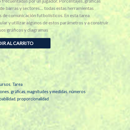
o frecuentadas por un jugador. Porcentajes, gráficas
de barras y sectores… todas estas herramientas
 de comunicación futbolísticos. En esta tarea
ar y utilizar algunos de estos parámetros y a construir
sos gráficos y diagramas
IR AL CARRITO
ursos
,
Tarea
iones
,
gráficas
,
magnitudes y medidas
,
números
babilidad
,
proporcionalidad