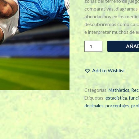
zonas del terreno de jueg
comparativas, diagramas 
abundan hoy en los medios
descubriremos cómo calcul
e interpretar muchos de e
AÑAD
Add to Wishlist
Categorías:
Mathletics
,
Rec
Etiquetas:
estadística
,
func
decimales
,
porcentajes
,
pro