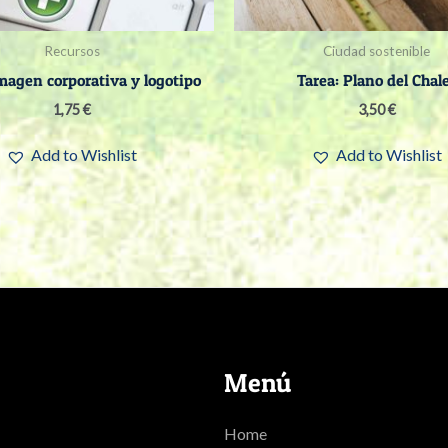
Recursos
Ciudad sostenible
magen corporativa y logotipo
Tarea: Plano del Chal
1,75
€
3,50
€
Add to Wishlist
Add to Wishlist
Menú
Home