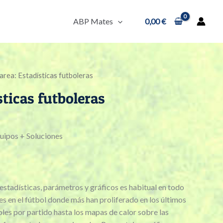
ABP Mates
0,00
€
area: Estadísticas futboleras
sticas futboleras
uipos + Soluciones
e estadísticas, parámetros y gráficos es habitual en todo
es en el fútbol donde más han proliferado en los últimos
oles por partido hasta los mapas de calor sobre las