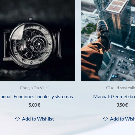
Código Da Vinci
Ciudad sostenib
nual: Funciones lineales y sistemas
Manual: Geometría 
5,00
€
3,50
€
Add to Wishlist
Add to Wish