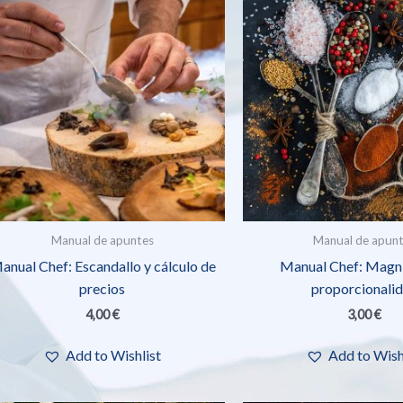
Manual de apuntes
Manual de apun
anual Chef: Escandallo y cálculo de
Manual Chef: Magni
precios
proporcionali
4,00
€
3,00
€
Add to Wishlist
Add to Wish