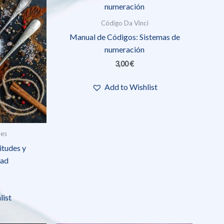
Código Da Vinci
Manual de Códigos: Sistemas de
numeración
3,00
€
Add to Wishlist
tes
tudes y
dad
list