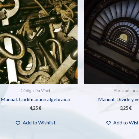
Código Da Vinci
Abrakadabra
Manual: Codificación algebraica
Manual: Divide y v
4,25
€
3,25
€
Add to Wishlist
Add to Wish