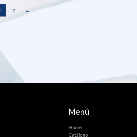
1
2
→
Menú
Home
Catálogo