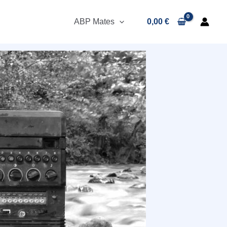
ABP Mates
0,00
€