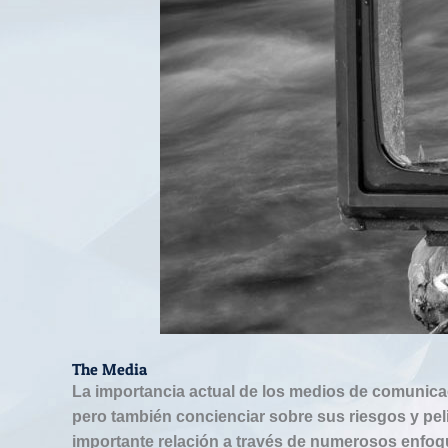
The Media
La importancia actual de los medios de comunicación ha
sobre sus riesgos y peligros. En este sentido, las mate
logotipos (geometría, figuras, simetrías y colores), dis