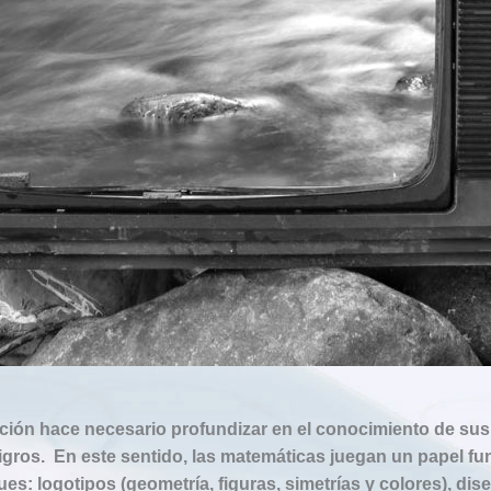
ce necesario profundizar en el conocimiento de sus posibilidades
máticas juegan un papel fundamental. En este proyecto se analiza 
eño gráfico y 3D mediante aplicaciones digitales, aportaciones a la