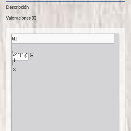
Descripción
Valoraciones (0)
Saltar
al
contenido
del
PDF