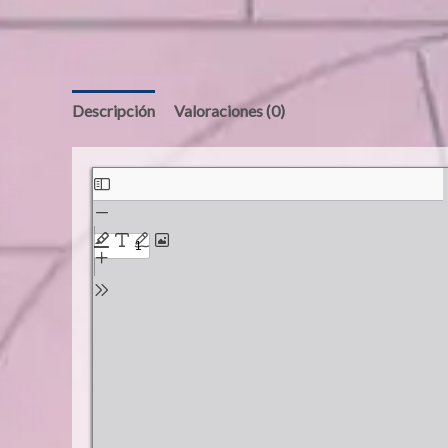
Descripción
Valoraciones (0)
Saltar
al
contenido
del
PDF