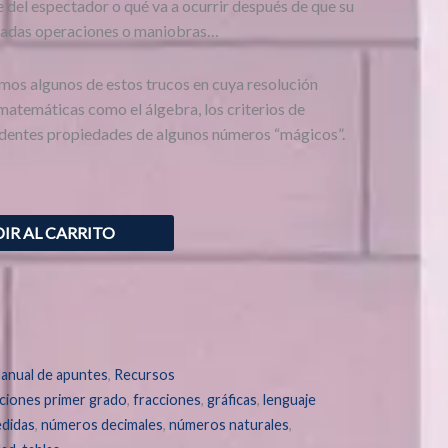
e del espectador o qué va a ocurrir después de que su
inadas operaciones o maniobras…
mos algunos de estos trucos en cuya resolución
matemáticas como el álgebra, los criterios de
endentes propiedades de algunos números “mágicos”.
IR AL CARRITO
anual de apuntes
,
Recursos
ciones primer grado
,
fracciones
,
gráficas
,
lenguaje
edidas
,
números decimales
,
números naturales
,