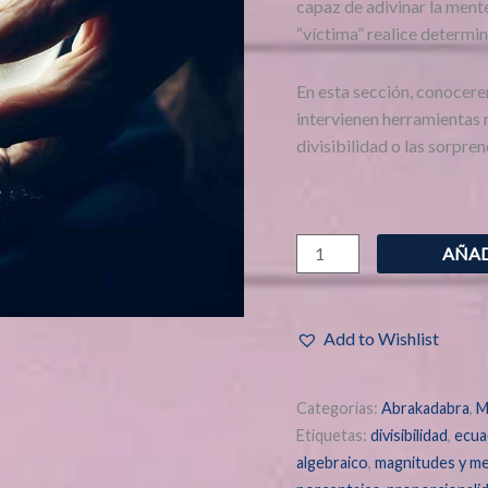
capaz de adivinar la ment
“víctima” realice determ
En esta sección, conocere
intervienen herramientas 
divisibilidad o las sorpr
AÑAD
Add to Wishlist
Categorías:
Abrakadabra
,
M
Etiquetas:
divisibilidad
,
ecua
algebraico
,
magnitudes y m