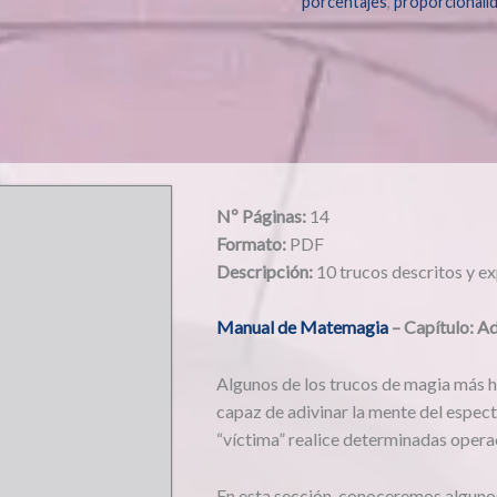
porcentajes
,
proporcionali
Nº Páginas:
14
Formato:
PDF
Descripción:
10 trucos descritos y ex
Manual de Matemagia
– Capítulo: A
Algunos de los trucos de magia más ha
capaz de adivinar la mente del espect
“víctima” realice determinadas oper
En esta sección, conoceremos algunos