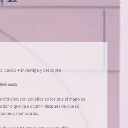
dad
,
tablas
plicados + Investiga y descubre
divinando
bituales, son aquellos en los que el mago es
ador o qué va a ocurrir después de que su
aciones o maniobras…
 de estos trucos en cuya resolución