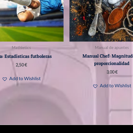
Mathletics
Manual de apuntes
Manual Chef: Magnitud
a: Estadísticas futboleras
proporcionalidad
2,50
€
3,00
€
Add to Wishlist
Add to Wishlist