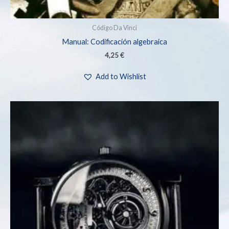
Código Da Vinci
Manual: Codificación algebraica
4,25
€
Add to Wishlist