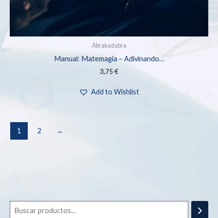
Abrakadabra
Manual: Matemagia – Adivinando…
3,75
€
Add to Wishlist
1
2
→