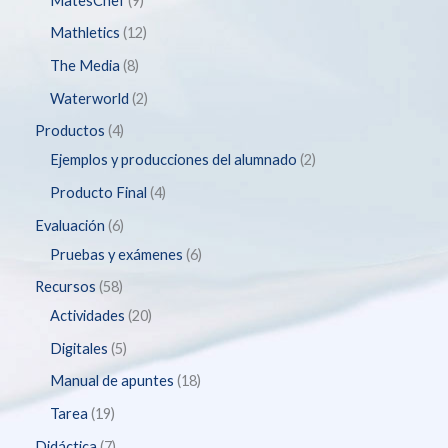
MatesChef
9
Mathletics
12
The Media
8
Waterworld
2
Productos
4
Ejemplos y producciones del alumnado
2
Producto Final
4
Evaluación
6
Pruebas y exámenes
6
Recursos
58
Actividades
20
Digitales
5
Manual de apuntes
18
Tarea
19
Didáctica
7